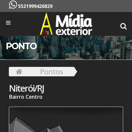
5521999426829
INÍCIO
PONTO
EMPRESA
SERVIÇOS
Pontos
PONTOS
Niterói/RJ
CONTATO
Bairro Centro
ORÇAMENTO