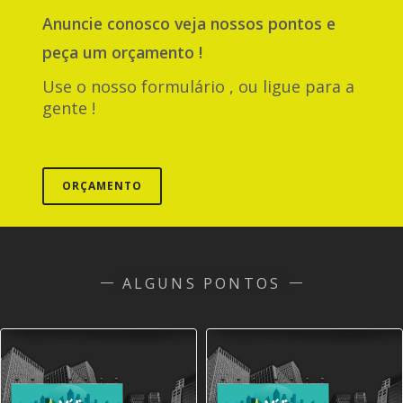
Anuncie
conosco
veja nossos pontos e
peça um orçamento !
Use o nosso formulário , ou ligue para a
gente !
ORÇAMENTO
ALGUNS PONTOS