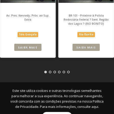
Av. Pres. Kennedy, Próx. ao Sup.
BR 101 - Próximo à Polícia
Extra
Rodoviária Federal ? Sent. Região
dos Lagos ? (RIO BONITO)
São Gonçalo
Rio Bonito
SAIBA MAIS
SAIBA MAIS
Empresa
|
Serviços
|
Pontos
|
Contato
Este site utiliza cookies e outras tecnologias semelhantes
para melhorar a sua experiência. Ao continuar navegando,
você concorda com as condições previstas na nossa
Política
de Privacidade. Para mais informações, consulte aqui.