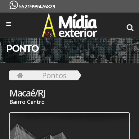
5521999426829
INÍCIO
PONTO
EMPRESA
SERVIÇOS
Pontos
PONTOS
Macaé/RJ
CONTATO
Bairro Centro
ORÇAMENTO