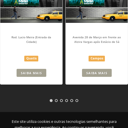
Rod. Lucio Meira (Entrada da
Avenida 28 de Março em frente ao
Cidade)
Alzira Vargas após Estácio de Sá
Quatis
Campos
SAIBA MAIS
SAIBA MAIS
Empresa
|
Serviços
|
Pontos
|
Contato
Este site utiliza cookies e outras tecnologias semelhantes para
melhorar a sua experiência. Ao continuar navegando, você