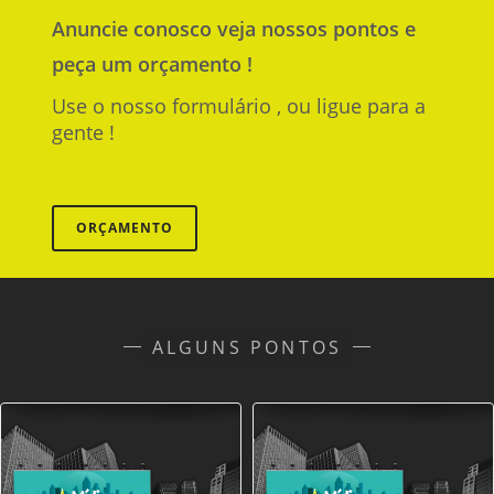
Anuncie
conosco
veja nossos pontos e
peça um orçamento !
Use o nosso formulário , ou ligue para a
gente !
ORÇAMENTO
ALGUNS PONTOS