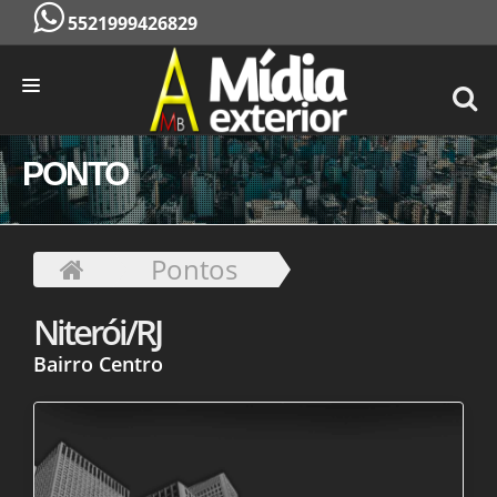
5521999426829
INÍCIO
PONTO
EMPRESA
SERVIÇOS
Pontos
PONTOS
Niterói/RJ
CONTATO
Bairro Centro
ORÇAMENTO