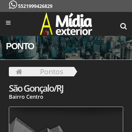
5521999426829
INÍCIO
PONTO
EMPRESA
SERVIÇOS
Pontos
PONTOS
São Gonçalo/RJ
CONTATO
Bairro Centro
ORÇAMENTO