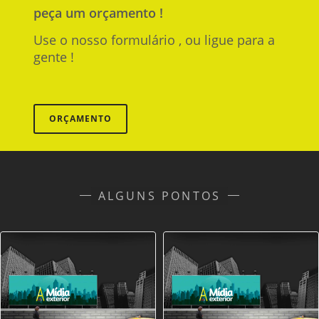
peça um orçamento !
Use o nosso formulário , ou ligue para a
gente !
ORÇAMENTO
ALGUNS PONTOS