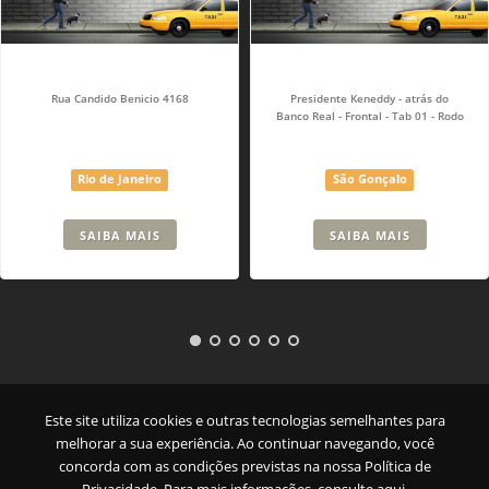
Rua Candido Benicio 4168
Presidente Keneddy - atrás do
Banco Real - Frontal - Tab 01 - Rodo
Rio de Janeiro
São Gonçalo
SAIBA MAIS
SAIBA MAIS
Empresa
|
Serviços
|
Pontos
|
Contato
Este site utiliza cookies e outras tecnologias semelhantes para
melhorar a sua experiência. Ao continuar navegando, você
concorda com as condições previstas na nossa
Política de