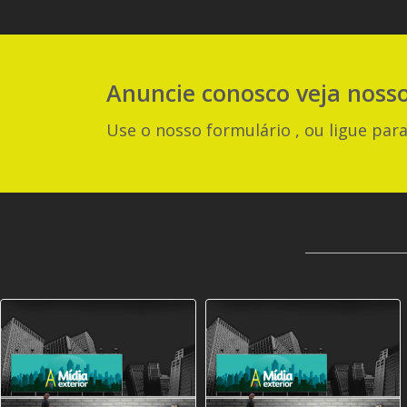
Anuncie
conosco
veja noss
Use o nosso formulário , ou ligue para