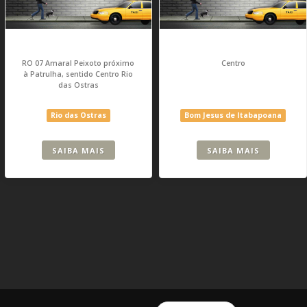
RO 07 Amaral Peixoto próximo
Centro
à Patrulha, sentido Centro Rio
das Ostras
Rio das Ostras
Bom Jesus de Itabapoana
SAIBA MAIS
SAIBA MAIS