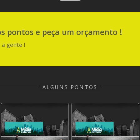
os pontos e peça um orçamento !
 a gente !
ALGUNS PONTOS