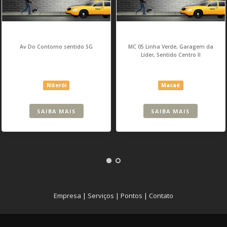
Av Do Contorno sentido SG
MC 05 Linha Verde, Garagem da
Líder, Sentido Centro II
Niterói
Macaé
SAIBA MAIS
SAIBA MAIS
Empresa
|
Serviços
|
Pontos
|
Contato