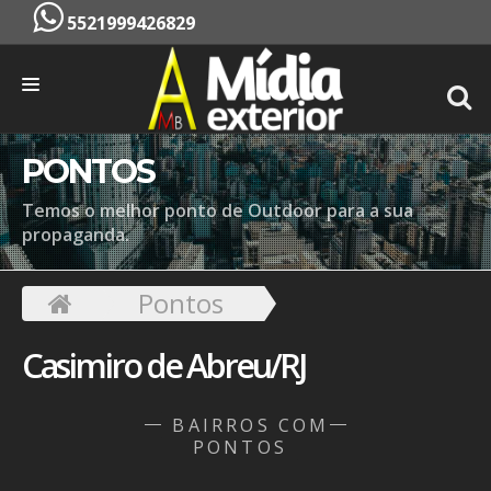
5521999426829
INÍCIO
PONTOS
EMPRESA
Temos o melhor ponto de Outdoor para a sua
propaganda.
SERVIÇOS
PONTOS
Pontos
CONTATO
Casimiro de Abreu/RJ
ORÇAMENTO
BAIRROS COM
PONTOS