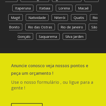
Itaperuna
Itatiaia
Lorena
Macaé
Magé
Natividade
Niterói
Quatis
Rio
Bonito
Rio das Ostras
Rio de Janeiro
São
Gonçalo
Saquarema
Silva Jardim
Anuncie
conosco
veja nossos pontos e
peça um orçamento !
Use o nosso formulário , ou ligue para a
gente !