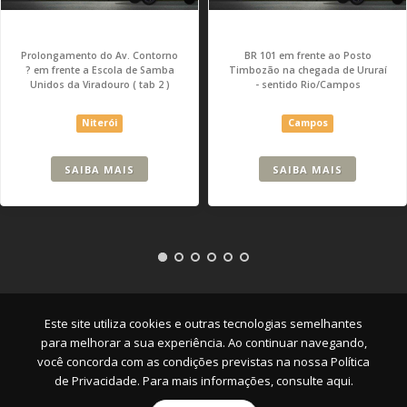
Prolongamento do Av. Contorno
BR 101 em frente ao Posto
? em frente a Escola de Samba
Timbozão na chegada de Ururaí
Unidos da Viradouro ( tab 2 )
- sentido Rio/Campos
Niterói
Campos
SAIBA MAIS
SAIBA MAIS
Empresa
|
Serviços
|
Pontos
|
Contato
Este site utiliza cookies e outras tecnologias semelhantes
para melhorar a sua experiência. Ao continuar navegando,
você concorda com as condições previstas na nossa
Política
de Privacidade. Para mais informações, consulte aqui.