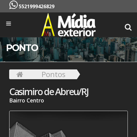
5521999426829
INÍCIO
PONTO
EMPRESA
SERVIÇOS
Pontos
PONTOS
Casimiro de Abreu/RJ
CONTATO
Bairro Centro
ORÇAMENTO