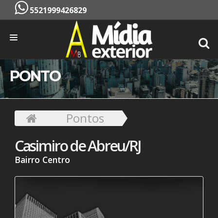
5521999426829
INÍCIO
PONTO
EMPRESA
SERVIÇOS
Pontos
PONTOS
Casimiro de Abreu/RJ
CONTATO
Bairro Centro
ORÇAMENTO