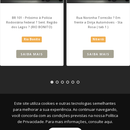
BR 101 - Próximo à Polícia
Rua Noronha Torrezão ? Em
Rodoviária Federal ? Sent. Região
frente a Dirija Automóveis - Sta
dos Lagos ? (RIO BONITO)
Rosa ( tab 1 )
Rio Bonito
Niterói
SAIBA MAIS
SAIBA MAIS
Empresa
|
Serviços
|
Pontos
|
Contato
Este site utiliza cookies e outras tecnologias semelhantes
para melhorar a sua experiência. Ao continuar navegando,
você concorda com as condições previstas na nossa
Política
de Privacidade. Para mais informações, consulte aqui.