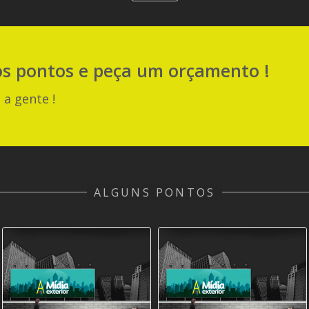
os pontos e peça um orçamento !
 a gente !
ALGUNS PONTOS