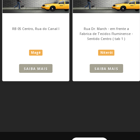
RB 05 Centro, Rua do Canal I
Rua Dr. March - em frente a
Fabrica de Tecidos Fluminense -
Sentido Centro ( tab 1 )
Magé
Niterói
SAIBA MAIS
SAIBA MAIS