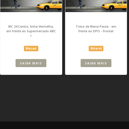
MC 24 Centro, linha Vermelha,
Trevo de Maria Paula - em
em frente ao Supermercado ABC
frente ao DPO - Frontal
I
Macaé
Niterói
SAIBA MAIS
SAIBA MAIS