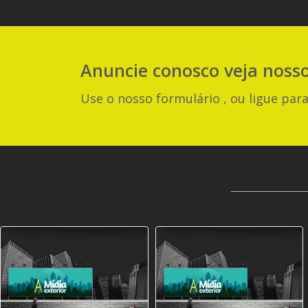
Anuncie
conosco
veja noss
Use o nosso formulário , ou ligue para