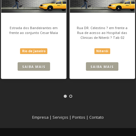
Estrada dos Bandeirantes em
Rua DR. Celestino ? em frente a
frente ao conjunto Cesar Maia
Rua de acesso ao Hospital das
Clinicas de Niterói ? Tab 02
Rio de Janeiro
Niterói
SAIBA MAIS
SAIBA MAIS
Empresa
|
Serviços
|
Pontos
|
Contato