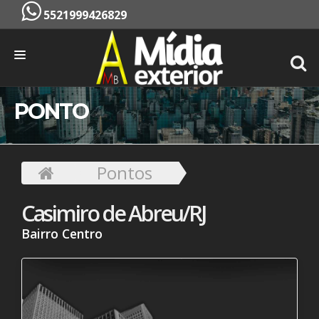
5521999426829
INÍCIO
PONTO
EMPRESA
SERVIÇOS
Pontos
PONTOS
Casimiro de Abreu/RJ
CONTATO
Bairro Centro
ORÇAMENTO