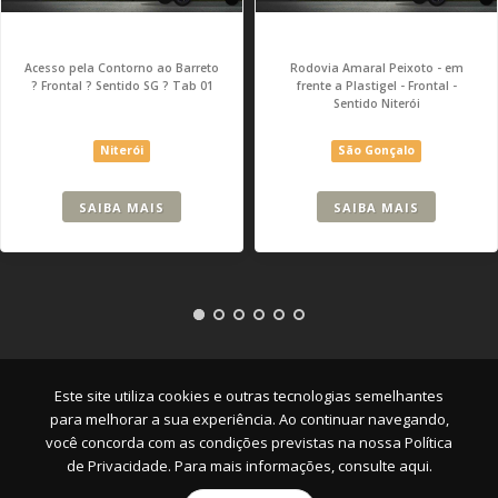
Acesso pela Contorno ao Barreto
Rodovia Amaral Peixoto - em
? Frontal ? Sentido SG ? Tab 01
frente a Plastigel - Frontal -
Sentido Niterói
Niterói
São Gonçalo
SAIBA MAIS
SAIBA MAIS
Empresa
|
Serviços
|
Pontos
|
Contato
Este site utiliza cookies e outras tecnologias semelhantes
para melhorar a sua experiência. Ao continuar navegando,
você concorda com as condições previstas na nossa
Política
de Privacidade. Para mais informações, consulte aqui.