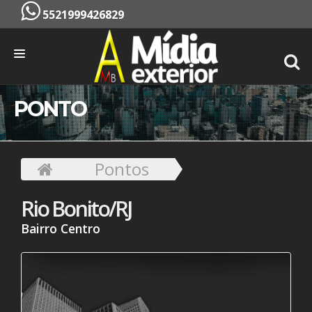
5521999426829
INÍCIO
PONTO
EMPRESA
SERVIÇOS
Pontos
PONTOS
Rio Bonito/RJ
CONTATO
Bairro Centro
ORÇAMENTO