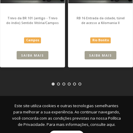
Trevo da BR 101 (antigo - Trevo
RB 16 Entrada da cidade, túnel
do índio) Sentido Vitória/Campos
de acesso a Kilomania II
Campos
Rio Bonito
SAIBA MAIS
SAIBA MAIS
Empresa
|
Serviços
|
Pontos
|
Contato
Este site utiliza cookies e outras tecnologias semelhantes
para melhorar a sua experiência. Ao continuar navegando,
você concorda com as condições previstas na nossa
Política
de Privacidade. Para mais informações, consulte aqui.