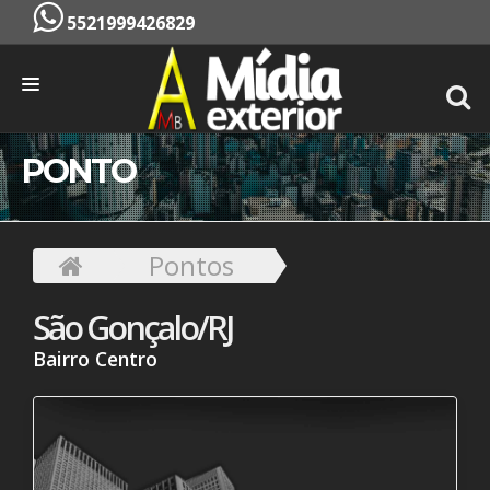
5521999426829
INÍCIO
PONTO
EMPRESA
SERVIÇOS
Pontos
PONTOS
São Gonçalo/RJ
CONTATO
Bairro Centro
ORÇAMENTO