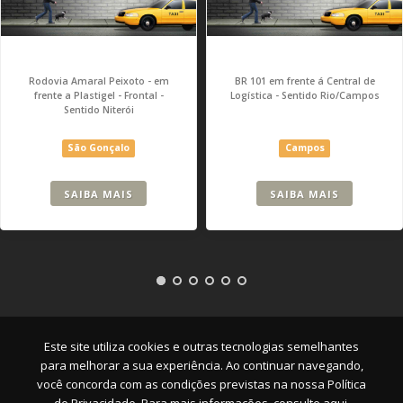
Rodovia Amaral Peixoto - em
BR 101 em frente á Central de
frente a Plastigel - Frontal -
Logística - Sentido Rio/Campos
Sentido Niterói
São Gonçalo
Campos
SAIBA MAIS
SAIBA MAIS
Empresa
|
Serviços
|
Pontos
|
Contato
Este site utiliza cookies e outras tecnologias semelhantes
para melhorar a sua experiência. Ao continuar navegando,
você concorda com as condições previstas na nossa
Política