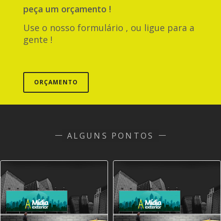
peça um orçamento !
Use o nosso formulário , ou ligue para a
gente !
ORÇAMENTO
ALGUNS PONTOS