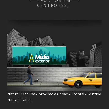
PONTOS EM
CENTRO (88)
Niterói Manilha - próximo a Cedae - Frontal - Sentido
N
Niterói Tab 03
I