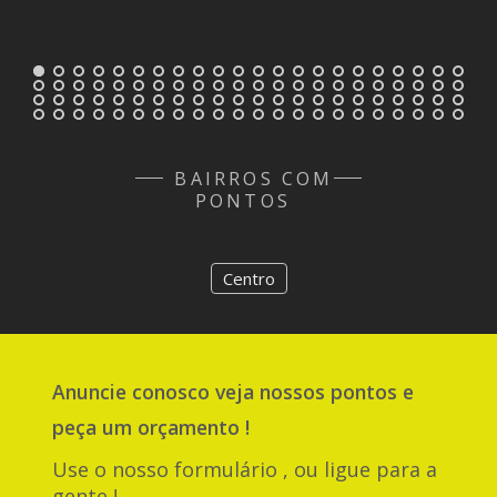
BAIRROS COM
PONTOS
Centro
Anuncie
conosco
veja nossos pontos e
peça um orçamento !
Use o nosso formulário , ou ligue para a
gente !