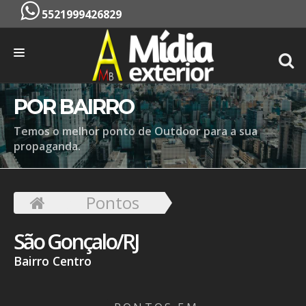
5521999426829
INÍCIO
POR BAIRRO
EMPRESA
Temos o melhor ponto de Outdoor para a sua
propaganda.
SERVIÇOS
PONTOS
Pontos
CONTATO
São Gonçalo/RJ
ORÇAMENTO
Bairro Centro