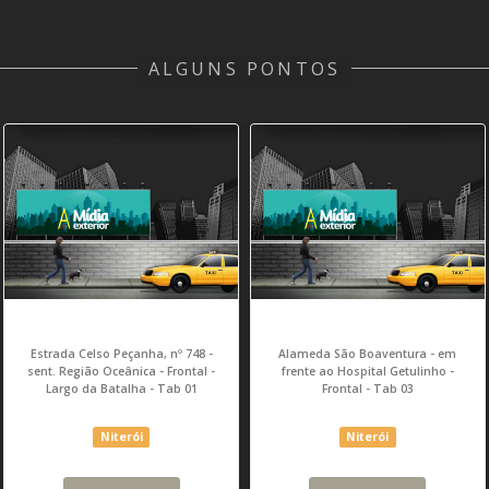
ALGUNS PONTOS
Estrada Celso Peçanha, nº 748 -
Alameda São Boaventura - em
sent. Região Oceânica - Frontal -
frente ao Hospital Getulinho -
Largo da Batalha - Tab 01
Frontal - Tab 03
Niterói
Niterói