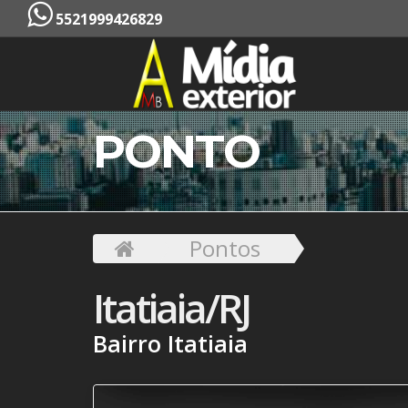
5521999426829
PONTO
Pontos
Itatiaia/RJ
Bairro Itatiaia