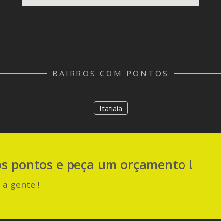
BAIRROS COM PONTOS
Itatiaia
os pontos e peça um orçamento !
 a gente !