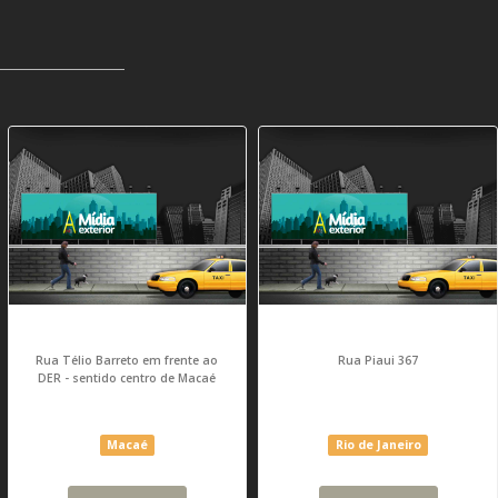
Rua Télio Barreto em frente ao
Rua Piaui 367
DER - sentido centro de Macaé
Macaé
Rio de Janeiro