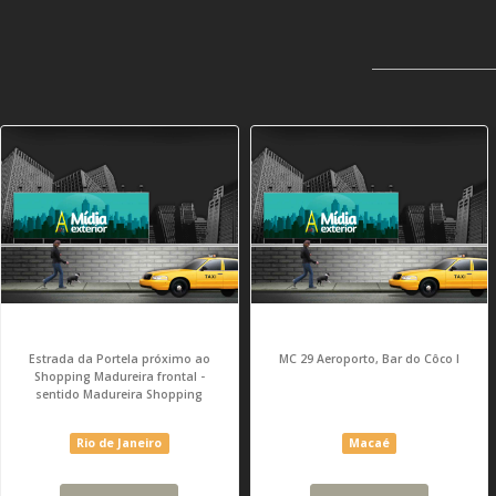
Estrada da Portela próximo ao
MC 29 Aeroporto, Bar do Côco I
Shopping Madureira frontal -
sentido Madureira Shopping
Rio de Janeiro
Macaé