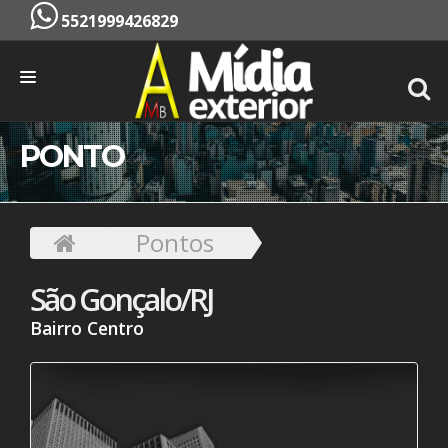
5521999426829
INÍCIO
PONTO
EMPRESA
SERVIÇOS
Pontos
PONTOS
São Gonçalo/RJ
CONTATO
Bairro Centro
ORÇAMENTO