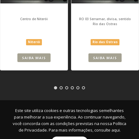
Centro de Niterói
RO 03 Serramar, divisa, sentido
Rio das Ostras
Niterói
Rio das Ostras
SAIBA MAIS
SAIBA MAIS
Empresa
|
Serviços
|
Pontos
|
Contato
Este site utiliza cookies e outras tecnologias semelhantes
para melhorar a sua experiência. Ao continuar navegando,
você concorda com as condições previstas na nossa
Política
de Privacidade. Para mais informações, consulte aqui.