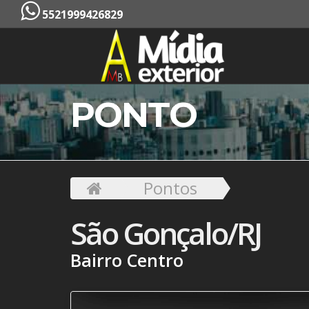
5521999426829
PONTO
Pontos
São Gonçalo/RJ
Bairro Centro