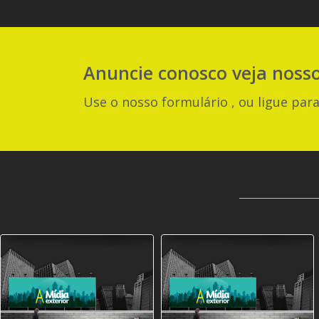
Anuncie
conosco
veja noss
Use o nosso formulário , ou ligue para