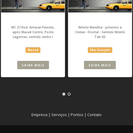
MC 27 Rod. Amaral Peixoto,
Niterói Manilha - próximo a
após Macaé Centro, Posto
Cedae - Frontal - Sentido Niterói
Lagomar, sentido centro I
Tab 03
Macaé
São Gonçalo
SAIBA MAIS
SAIBA MAIS
Empresa
|
Serviços
|
Pontos
|
Contato