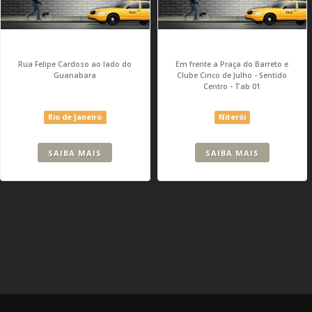
Rua Felipe Cardoso ao lado do
Em frente a Praça do Barreto e
Guanabara
Clube Cinco de Julho - Sentido
Centro - Tab 01
Rio de Janeiro
Niterói
SAIBA MAIS
SAIBA MAIS