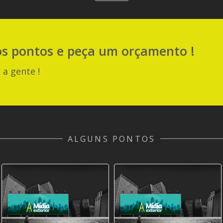
os pontos e peça um orçamento !
 a gente !
ALGUNS PONTOS