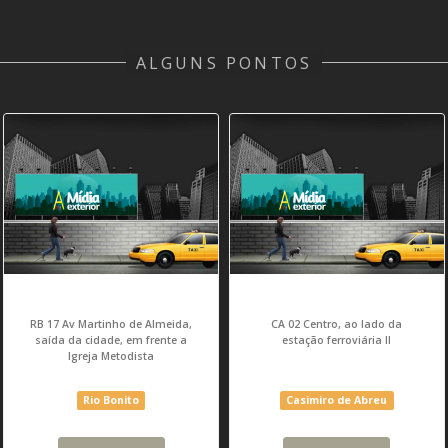
ALGUNS PONTOS
RB 17 Av Martinho de Almeida,
CA 02 Centro, ao lado da
saída da cidade, em frente a
estação ferroviária II
Igreja Metodista
Rio Bonito
Casimiro de Abreu