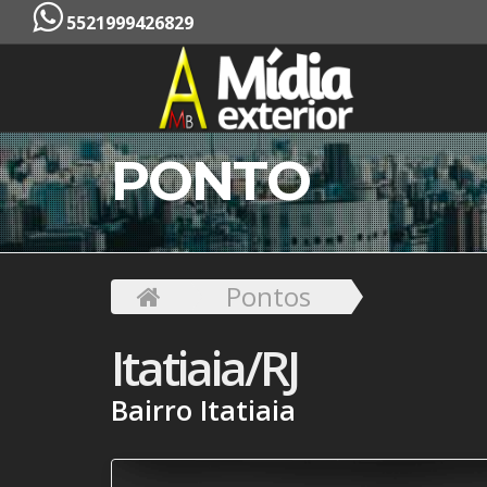
5521999426829
PONTO
Pontos
Itatiaia/RJ
Bairro Itatiaia