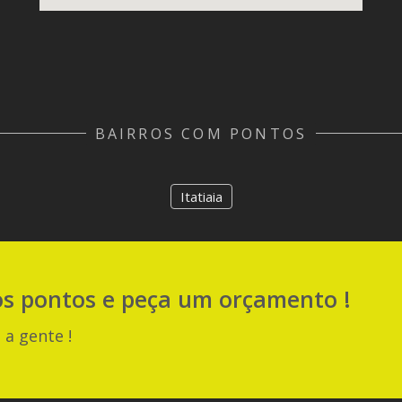
BAIRROS COM PONTOS
Itatiaia
os pontos e peça um orçamento !
 a gente !