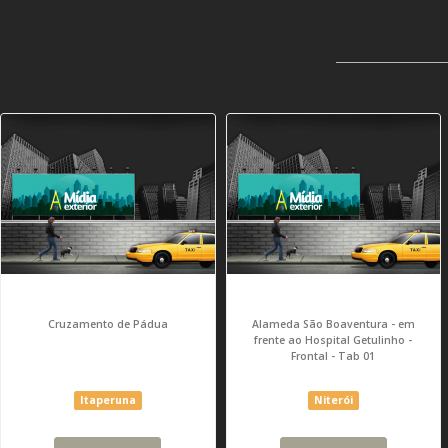
Cruzamento de Pádua
Alameda São Boaventura - em
frente ao Hospital Getulinho -
Frontal - Tab 01
Itaperuna
Niterói