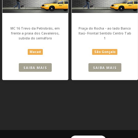
MC 16 Trevo da Petrobrás, em
Praça do Rocha - ao lado Banco
frente a praia dos Cavaleiros,
Itaú- Frontal Sentido Centro Tab
subida do semáforo
1
Macaé
São Gonçalo
SAIBA MAIS
SAIBA MAIS