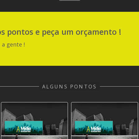
os pontos e peça um orçamento !
 a gente !
ALGUNS PONTOS