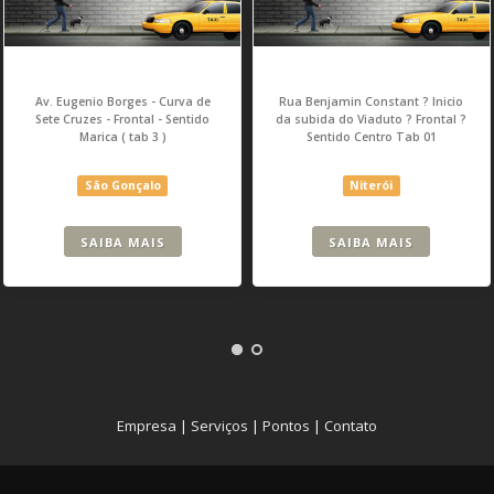
Av. Eugenio Borges - Curva de
Rua Benjamin Constant ? Inicio
Sete Cruzes - Frontal - Sentido
da subida do Viaduto ? Frontal ?
Marica ( tab 3 )
Sentido Centro Tab 01
São Gonçalo
Niterói
SAIBA MAIS
SAIBA MAIS
Empresa
|
Serviços
|
Pontos
|
Contato