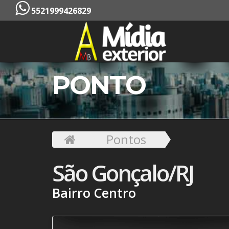
5521999426829
PONTO
Pontos
São Gonçalo/RJ
Bairro Centro