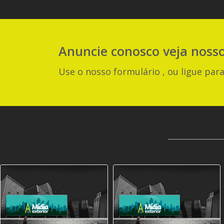
Anuncie
conosco
veja noss
Use o nosso formulário , ou ligue para