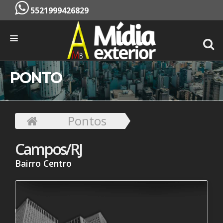
5521999426829
INÍCIO
PONTO
EMPRESA
SERVIÇOS
Pontos
PONTOS
Campos/RJ
CONTATO
Bairro Centro
ORÇAMENTO