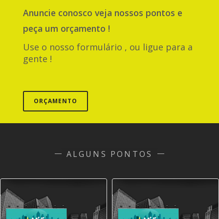
Anuncie
conosco
veja nossos pontos e
peça um orçamento !
Use o nosso formulário , ou ligue para a
gente !
ORÇAMENTO
ALGUNS PONTOS