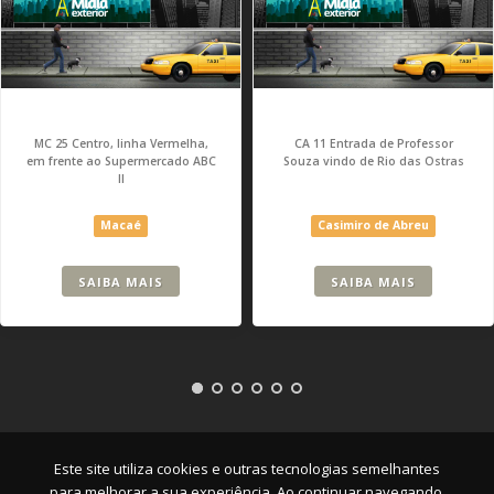
MC 25 Centro, linha Vermelha,
CA 11 Entrada de Professor
em frente ao Supermercado ABC
Souza vindo de Rio das Ostras
II
Macaé
Casimiro de Abreu
SAIBA MAIS
SAIBA MAIS
Empresa
|
Serviços
|
Pontos
|
Contato
Este site utiliza cookies e outras tecnologias semelhantes
para melhorar a sua experiência. Ao continuar navegando,