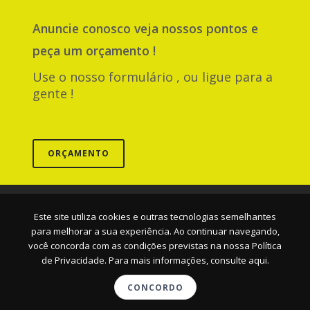
Anuncie
conosco
veja nossos pontos e
peça um orçamento !
Use o nosso formulário , ou ligue para a
gente !
ORÇAMENTO
Empresa
|
Serviços
|
Pontos
|
Contato
Este site utiliza cookies e outras tecnologias semelhantes
para melhorar a sua experiência. Ao continuar navegando,
você concorda com as condições previstas na nossa
Política
de Privacidade. Para mais informações, consulte aqui.
© 2026 AMB MÍDIA EXTERIOR
CONCORDO