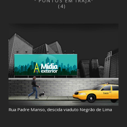
PONTOS EM IRAJÁ
(4)
Rua Padre Manso, descida viaduto Negrão de Lima
E