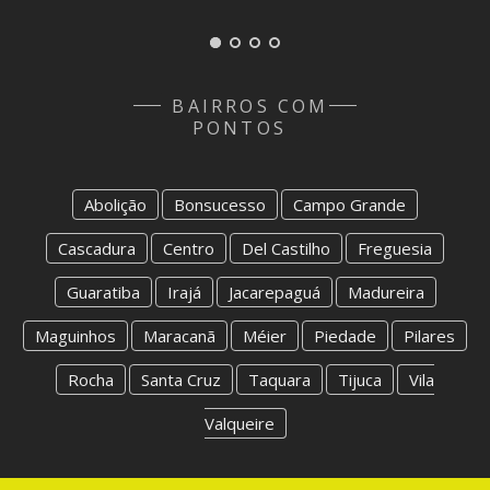
BAIRROS COM
PONTOS
Abolição
Bonsucesso
Campo Grande
Cascadura
Centro
Del Castilho
Freguesia
Guaratiba
Irajá
Jacarepaguá
Madureira
Maguinhos
Maracanã
Méier
Piedade
Pilares
Rocha
Santa Cruz
Taquara
Tijuca
Vila
Valqueire