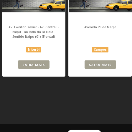
Av. Ewerton Xavier - Av. Central -
Avenida 28 de Março
Itaipu - ao lado da Di Lídia -
Sentido Itaipu (01) (Frontal)
Niterói
Campos
SAIBA MAIS
SAIBA MAIS