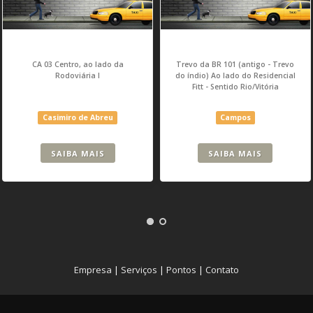
CA 03 Centro, ao lado da
Trevo da BR 101 (antigo - Trevo
Rodoviária I
do índio) Ao lado do Residencial
Fitt - Sentido Rio/Vitória
Casimiro de Abreu
Campos
SAIBA MAIS
SAIBA MAIS
Empresa
|
Serviços
|
Pontos
|
Contato