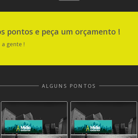
os pontos e peça um orçamento !
 a gente !
ALGUNS PONTOS