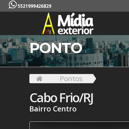
5521999426829
PONTO
Pontos
Cabo Frio/RJ
Bairro Centro