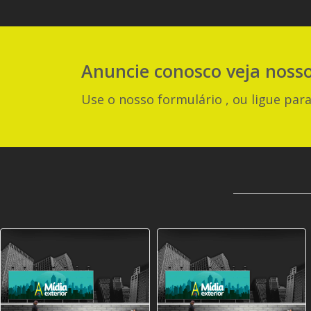
Anuncie
conosco
veja noss
Use o nosso formulário , ou ligue para