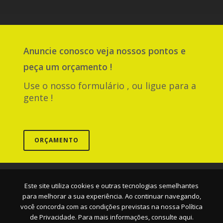
Anuncie
conosco
veja nossos pontos e
peça um orçamento !
Use o nosso formulário , ou ligue para a
gente !
ORÇAMENTO
Empresa
|
Serviços
|
Pontos
|
Contato
Este site utiliza cookies e outras tecnologias semelhantes
para melhorar a sua experiência. Ao continuar navegando,
você concorda com as condições previstas na nossa
Política
de Privacidade. Para mais informações, consulte aqui.