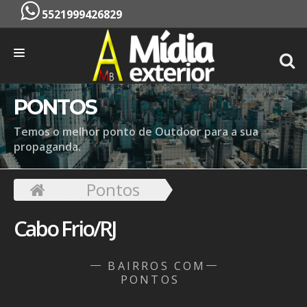
5521999426829
INÍCIO
PONTOS
EMPRESA
Temos o melhor ponto de Outdoor para a sua
propaganda.
SERVIÇOS
PONTOS
Pontos
CONTATO
Cabo Frio/RJ
ORÇAMENTO
BAIRROS COM
PONTOS