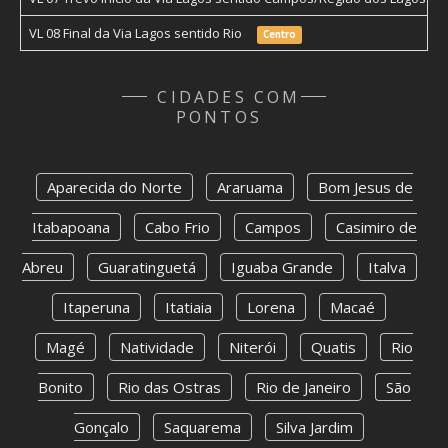
VL 08 Final da Via Lagos sentido Rio
Centro
CIDADES COM
PONTOS
Aparecida do Norte
Araruama
Bom Jesus de
Itabapoana
Cabo Frio
Campos
Casimiro de
Abreu
Guaratinguetá
Iguaba Grande
Italva
Itaperuna
Itatiaia
Lorena
Macaé
Magé
Natividade
Niterói
Quatis
Rio
Bonito
Rio das Ostras
Rio de Janeiro
São
Gonçalo
Saquarema
Silva Jardim