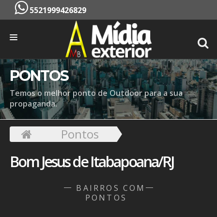
5521999426829
INÍCIO
PONTOS
EMPRESA
Temos o melhor ponto de Outdoor para a sua
propaganda.
SERVIÇOS
PONTOS
Pontos
CONTATO
Bom Jesus de Itabapoana/RJ
ORÇAMENTO
BAIRROS COM
PONTOS