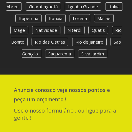
Abreu
Guaratinguetá
Iguaba Grande
Italva
Itaperuna
Itatiaia
Lorena
Macaé
Magé
Natividade
Niterói
Quatis
Rio
Bonito
Rio das Ostras
Rio de Janeiro
São
Gonçalo
Saquarema
Silva Jardim
Anuncie
conosco
veja nossos pontos e
peça um orçamento !
Use o nosso formulário , ou ligue para a
gente !