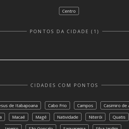
Centro
PONTOS DA CIDADE (1)
CIDADES COM PONTOS
sus de Itabapoana
Cabo Frio
Campos
Casimiro de
a
Macaé
Magé
Natividade
Niterói
Quatis
Janeiro
São Gonçalo
Saquarema
Silva Jardim